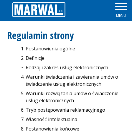
MENU
Zapory przeciwpowodziowe
Plisy
Regulamin strony
Okna
Żaluzje
Postanowienia ogólne
Parapety
Rolety Dzień Noc
Definicje
Drzwi
Rolety rzymskie
Rodzaj i zakres usług elektronicznych
Warunki świadczenia i zawierania umów o
Rolety zewnętrzne
świadczenie usług elektronicznych
Warunki rozwiązania umów o świadczenie
Osłony okienne
usług elektronicznych
Tryb postępowania reklamacyjnego
Moskitiery
Własność intelektualna
Skrzynki na listy
Postanowienia końcowe