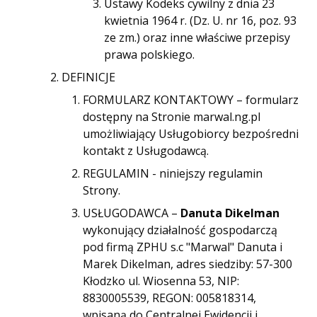
Ustawy Kodeks cywilny z dnia 23
kwietnia 1964 r. (Dz. U. nr 16, poz. 93
ze zm.) oraz inne właściwe przepisy
prawa polskiego.
DEFINICJE
FORMULARZ KONTAKTOWY – formularz
dostępny na Stronie marwal.ng.pl
umożliwiający Usługobiorcy bezpośredni
kontakt z Usługodawcą.
REGULAMIN - niniejszy regulamin
Strony.
USŁUGODAWCA –
Danuta Dikelman
wykonujący działalność gospodarczą
pod firmą ZPHU s.c "Marwal" Danuta i
Marek Dikelman, adres siedziby: 57-300
Kłodzko ul. Wiosenna 53, NIP:
8830005539, REGON: 005818314,
wpisaną do Centralnej Ewidencji i