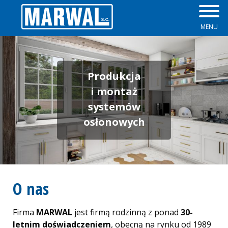
MENU
Zapory przeciwpowodziowe
Plisy
Okna
Żaluzje
Produkcja
i montaż
Parapety
Rolety Dzień Noc
systemów
Drzwi
Rolety rzymskie
osłonowych
Rolety zewnętrzne
Osłony okienne
O nas
Moskitiery
Firma
MARWAL
jest firmą rodzinną z ponad
30-
Skrzynki na listy
letnim doświadczeniem
, obecną na rynku od 1989