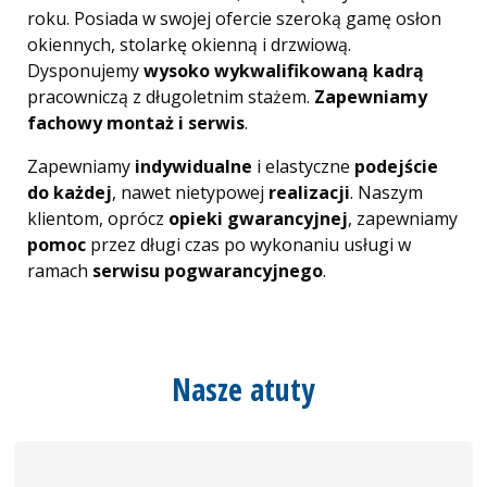
roku. Posiada w swojej ofercie szeroką gamę osłon
Markizy, pergole
okiennych, stolarkę okienną i drzwiową.
Dysponujemy
wysoko wykwalifikowaną kadrą
Bramy garażowe
pracowniczą z długoletnim stażem.
Zapewniamy
fachowy montaż i serwis
.
Winda montażowa
Zapewniamy
indywidualne
i elastyczne
podejście
do każdej
, nawet nietypowej
realizacji
. Naszym
Nawiewniki
klientom, oprócz
opieki gwarancyjnej
, zapewniamy
pomoc
przez długi czas po wykonaniu usługi w
ramach
serwisu pogwarancyjnego
.
Nasze atuty