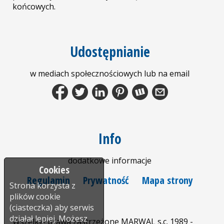
końcowych.
Udostępnianie
w mediach społecznościowych lub na email
Facebook
Tweet
LinkedIn
Pinterest
Wykop.pl
Share by Email
Info
dodatkowe informacje
Cookies
Regulamin
Prywatność
Mapa strony
Strona korzysta z
plików cookie
(ciasteczka) aby serwis
działał lepiej. Możesz
Wszelkie prawa zastrzeżone MARWAL s.c. 1989 -