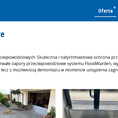
Oferta
we
eciwpowodziowych. Skuteczna i natychmiastowa ochrona prz
 trwałe zapory przeciwpowodziowe systemu FloodWarden, w
 lecz z możliwością demontażu w momencie ustąpienia zagro