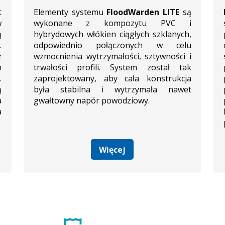
t
Elementy systemu
FloodWarden LITE
są
w
wykonane z kompozytu PVC i
ą
hybrydowych włókien ciągłych szklanych,
.
odpowiednio połączonych w celu
z
wzmocnienia wytrzymałości, sztywności i
h
trwałości profili. System został tak
.
zaprojektowany, aby cała konstrukcja
ą
była stabilna i wytrzymała nawet
a
gwałtowny napór powodziowy.
a
Więcej