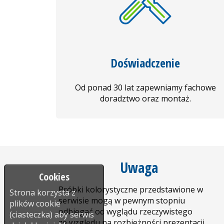
Doświadczenie
Od ponad 30 lat zapewniamy fachowe
doradztwo oraz montaż.
Uwaga
Cookies
Próbki kolorystyczne przedstawione w
Strona korzysta z
serwisie mogą w pewnym stopniu
plików cookie
odbiegać od wyglądu rzeczywistego
(ciasteczka) aby serwis
ze względu na rozbieżności prezentacji