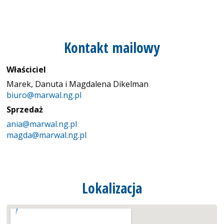
Markizy, pergole
Bramy garażowe
Kontakt mailowy
Winda montażowa
Właściciel
Marek, Danuta i Magdalena Dikelman
Nawiewniki
biuro@marwal.ng.pl
Sprzedaż
ania@marwal.ng.pl
magda@marwal.ng.pl
Lokalizacja