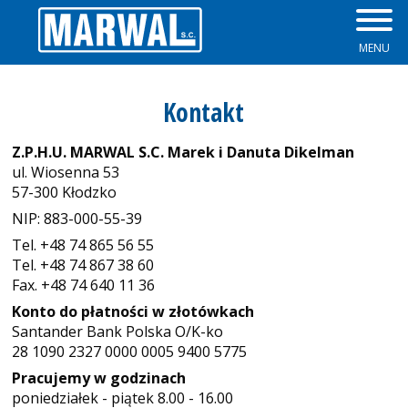
MENU
Zapory przeciwpowodziowe
Plisy
Kontakt
Okna
Żaluzje
Z.P.H.U. MARWAL S.C. Marek i Danuta Dikelman
Parapety
Rolety Dzień Noc
ul. Wiosenna 53
57-300 Kłodzko
Drzwi
Rolety rzymskie
NIP: 883-000-55-39
Tel. +48 74 865 56 55
Rolety zewnętrzne
Tel. +48 74 867 38 60
Fax. +48 74 640 11 36
Osłony okienne
Konto do płatności w złotówkach
Santander Bank Polska O/K-ko
Moskitiery
28 1090 2327 0000 0005 9400 5775
Pracujemy w godzinach
Skrzynki na listy
poniedziałek - piątek 8.00 - 16.00