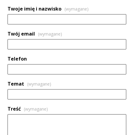
Formularz
Twoje imię i nazwisko
(wymagane)
kontaktowy
Twój email
(wymagane)
Telefon
Temat
(wymagane)
Treść
(wymagane)