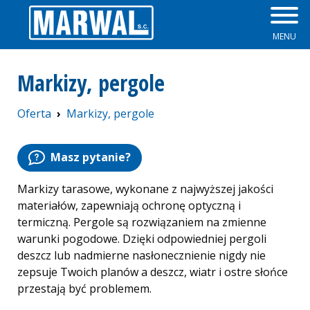
MENU
Zapory przeciwpowodziowe
Plisy
Markizy, pergole
Okna
Żaluzje
Oferta
Markizy, pergole
Parapety
Rolety Dzień Noc
Masz pytanie?
Drzwi
Rolety rzymskie
Markizy tarasowe, wykonane z najwyższej jakości
Rolety zewnętrzne
materiałów, zapewniają ochronę optyczną i
termiczną. Pergole są rozwiązaniem na zmienne
Osłony okienne
warunki pogodowe. Dzięki odpowiedniej pergoli
deszcz lub nadmierne nasłonecznienie nigdy nie
Moskitiery
zepsuje Twoich planów a deszcz, wiatr i ostre słońce
przestają być problemem.
Skrzynki na listy