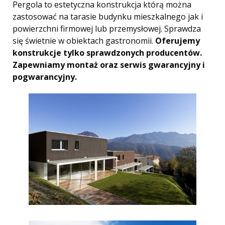
Pergola to estetyczna konstrukcja którą można
zastosować na tarasie budynku mieszkalnego jak i
Markizy, pergole
powierzchni firmowej lub przemysłowej. Sprawdza
się świetnie w obiektach gastronomii.
Oferujemy
Bramy garażowe
konstrukcje tylko sprawdzonych producentów.
Zapewniamy montaż oraz serwis gwarancyjny i
Winda montażowa
pogwarancyjny.
Nawiewniki